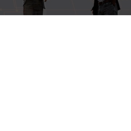
EB
Tablero de control y mando por
usuario