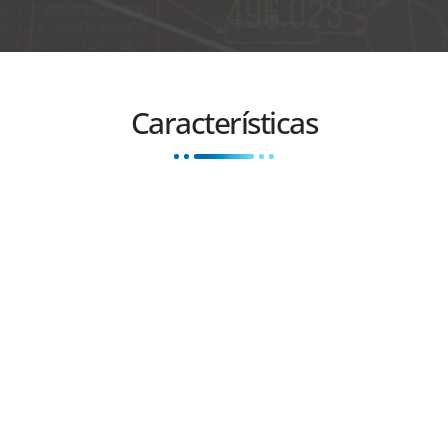
Características
Configurable según los
Interface nativa 100 % W
equerimientos del cliente