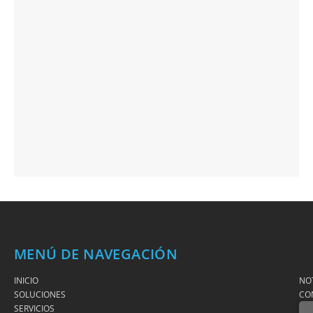
MENÚ DE NAVEGACIÓN
INICIO
NOT
SOLUCIONES
CO
SERVICIOS