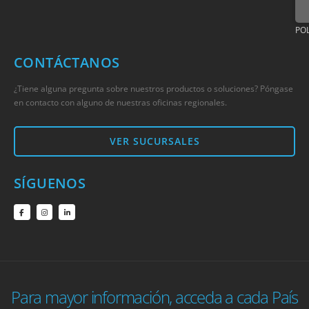
POL
CONTÁCTANOS
¿Tiene alguna pregunta sobre nuestros productos o soluciones? Póngase
en contacto con alguno de nuestras oficinas regionales.
VER SUCURSALES
SÍGUENOS
Para mayor información, acceda a cada País