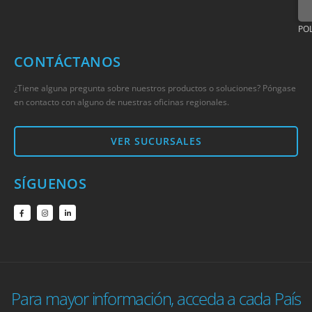
POL
CONTÁCTANOS
¿Tiene alguna pregunta sobre nuestros productos o soluciones? Póngase
en contacto con alguno de nuestras oficinas regionales.
VER SUCURSALES
SÍGUENOS
Para mayor información, acceda a cada País