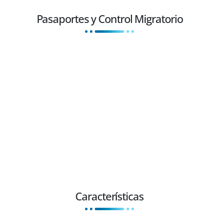
Pasaportes y Control Migratorio
GSI ofrece soluciones completas de punta a punta para procesos de
control fronterizo, identificación y emisión de documentos seguros;
cumpliendo con los más altos estándares de la normativa
internacional ISO y la Organización de Aviación Civil Internacional
(OACI).
Nuestras soluciones permiten la personalización de documentos de
viaje de alta seguridad como lo son los pasaportes de lectura
mecánica, pasaportes electrónicos o la última generación de
pasaportes biométricos, también proveemos el abastecimiento de
documentos de identificación como: libretas de pasaporte, tarjetas
de identidad personal, entre otros.
Características